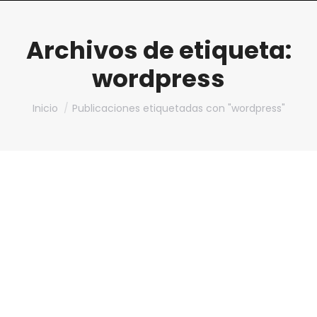
Archivos de etiqueta:
wordpress
Estás aquí:
Inicio
Publicaciones etiquetadas con "wordpress"